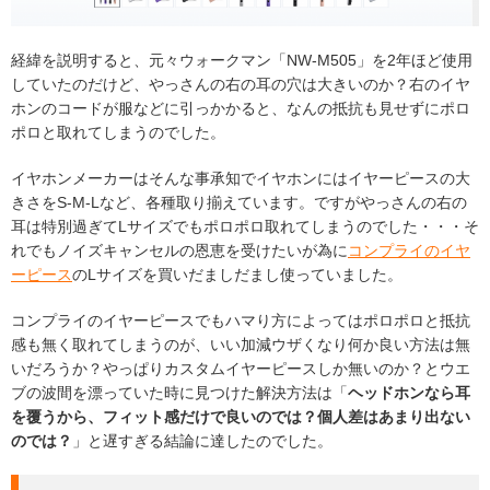
経緯を説明すると、元々ウォークマン「NW-M505」を2年ほど使用
していたのだけど、やっさんの右の耳の穴は大きいのか？右のイヤ
ホンのコードが服などに引っかかると、なんの抵抗も見せずにポロ
ポロと取れてしまうのでした。
イヤホンメーカーはそんな事承知でイヤホンにはイヤーピースの大
きさをS-M-Lなど、各種取り揃えています。ですがやっさんの右の
耳は特別過ぎてLサイズでもポロポロ取れてしまうのでした・・・そ
れでもノイズキャンセルの恩恵を受けたいが為に
コンプライのイヤ
ーピース
のLサイズを買いだましだまし使っていました。
コンプライのイヤーピースでもハマり方によってはポロポロと抵抗
感も無く取れてしまうのが、いい加減ウザくなり何か良い方法は無
いだろうか？やっぱりカスタムイヤーピースしか無いのか？とウエ
ブの波間を漂っていた時に見つけた解決方法は「
ヘッドホンなら耳
を覆うから、フィット感だけで良いのでは？個人差はあまり出ない
のでは？
」と遅すぎる結論に達したのでした。