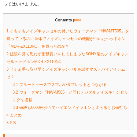
ってはいけません。
Contents
[
hide
]
1
そもそもノイズキャンセルの付いたウォークマン「NW-MT505」を
持っているのに単体でノイズキャンセルの機能がついたヘッドホン
「MDR-ZX110NC」を買ったのか？
2
値段を見て思わず衝動買いをしてしまったSONY製のノイズキャン
セルヘッドホンMDR-ZX110NC
3
じゃぁ手っ取り早くノイズキャンセルを試すマストバイアイテム
は？
3.1
ブルートゥースでスマホやタブレットとつながる
3.2
ウォークマン「NW-M505」と同じデジタルノイズキャンセリ
ングを搭載
3.3
値段も6000円少々でハイエンドイヤホンと比べるとお値打ち
4
まとめ
5
P.S