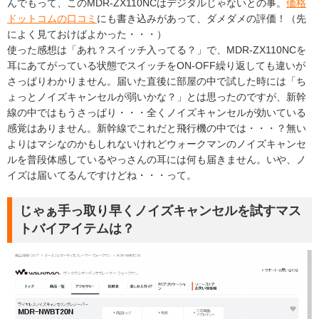
んでもって、このMDR-ZX110NCはデジタルじゃないとの事。
価格
ドットコムの口コミ
にも書き込みがあって、ダメダメの評価！（先
によく見ておけばよかった・・・）
使った感想は「あれ？スイッチ入ってる？」で、MDR-ZX110NCを
耳にあてがっている状態でスイッチをON-OFF繰り返しても違いが
さっぱりわかりません。届いた直後に部屋の中で試した時には「ち
ょっとノイズキャンセルが弱いかな？」とは思ったのですが、新幹
線の中ではもうさっぱり・・・全くノイズキャンセルが効いている
感覚はありません。新幹線でこれだと飛行機の中では・・・？無い
よりはマシなのかもしれないけれどウォークマンのノイズキャンセ
ルを普段体感しているやっさんの耳には何も届きません。いや、ノ
イズは届いてるんですけどね・・・って。
じゃぁ手っ取り早くノイズキャンセルを試すマス
トバイアイテムは？