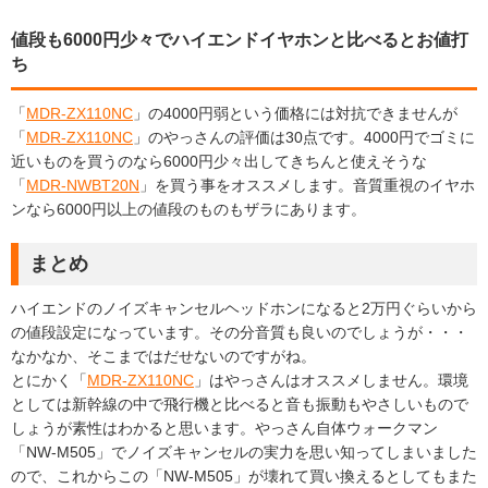
値段も6000円少々でハイエンドイヤホンと比べるとお値打
ち
「
MDR-ZX110NC
」の4000円弱という価格には対抗できませんが
「
MDR-ZX110NC
」のやっさんの評価は30点です。4000円でゴミに
近いものを買うのなら6000円少々出してきちんと使えそうな
「
MDR-NWBT20N
」を買う事をオススメします。音質重視のイヤホ
ンなら6000円以上の値段のものもザラにあります。
まとめ
ハイエンドのノイズキャンセルヘッドホンになると2万円ぐらいから
の値段設定になっています。その分音質も良いのでしょうが・・・
なかなか、そこまではだせないのですがね。
とにかく「
MDR-ZX110NC
」はやっさんはオススメしません。環境
としては新幹線の中で飛行機と比べると音も振動もやさしいもので
しょうが素性はわかると思います。やっさん自体ウォークマン
「NW-M505」でノイズキャンセルの実力を思い知ってしまいました
ので、これからこの「NW-M505」が壊れて買い換えるとしてもまた