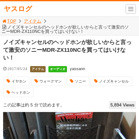
ヤスログ
TOP
アイテム
ノイズキャンセルのヘッドホンが欲しいからと言って激安のソ
ニーMDR-ZX110NCを買ってはいけない！
ノイズキャンセルのヘッドホンが欲しいからと言っ
て激安のソニーMDR-ZX110NCを買ってはいけな
い！
yassann
2017/05/24
アイテム
オーディオ
イヤホン
ウォークマン
ソニー
ノイズキャンセル
ヘッドホン
この記事は約 5 分で読めます。
5,894 Views