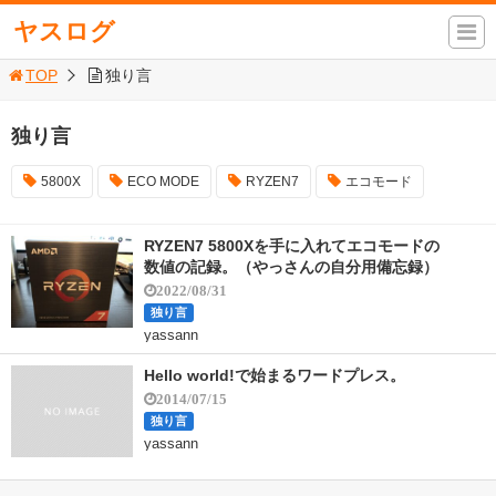
ヤスログ
TOP
独り言
独り言
5800X
ECO MODE
RYZEN7
エコモード
RYZEN7 5800Xを手に入れてエコモードの
数値の記録。（やっさんの自分用備忘録）
2022/08/31
独り言
yassann
Hello world!で始まるワードプレス。
2014/07/15
独り言
yassann